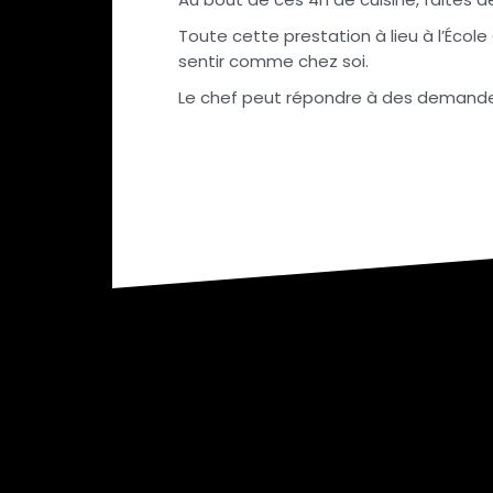
Toute cette prestation à lieu à l’École
sentir comme chez soi.
Le chef peut répondre à des demandes
Navigation
de
l’article