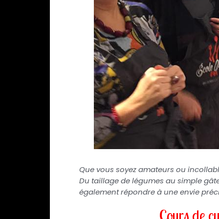
Que vous soyez amateurs ou incollable
Du taillage de légumes au simple gâte
également répondre à une envie préci
Cours de cu